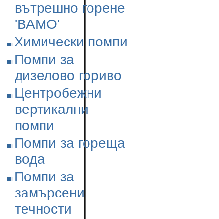
вътрешно горене
'ВАМО'
Химически помпи
Помпи за
дизелово гориво
Центробежни
вертикални
помпи
Помпи за гореща
вода
Помпи за
замърсени
течности