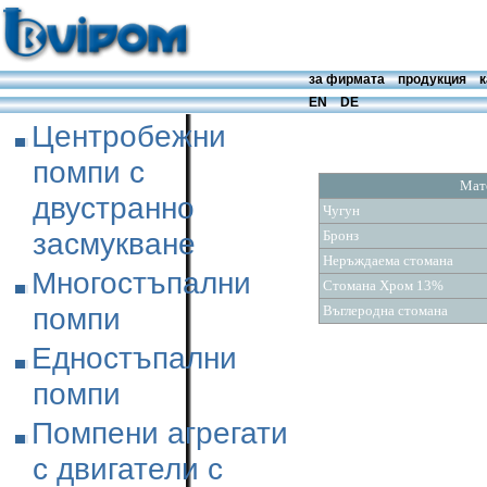
за фирмата
продукция
к
EN
DE
Центробежни
помпи с
Мат
двустранно
Чугун
засмукване
Бронз
Неръждаема стомана
Многостъпални
Стомана Хром 13%
помпи
Въглеродна стомана
Едностъпални
помпи
Помпени агрегати
с двигатели с