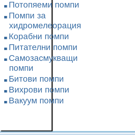
Потопяеми помпи
Помпи за
хидромелеорация
Корабни помпи
Питателни помпи
Самозасмукващи
помпи
Битови помпи
Вихрови помпи
Вакуум помпи