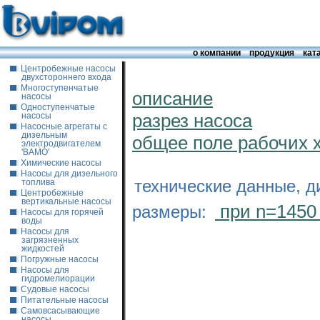
о компании
продукция
кат
Центробежные насосы
двухстороннего входа
Многоступенчатые
описание
насосы
Одноступенчатые
разрез насоса
насосы
Насосные агрегаты с
дизельным
общее поле рабочих 
электродвигателем
'ВАМО'
Химические насосы
Насосы для дизельного
технические данные, д
топлива
Центробежные
вертикальные насосы
при n=1450
размеры:
Насосы для горячей
воды
Насосы для
загрязненных
жидкостей
Погружные насосы
Насосы для
гидромелиорации
Судовые насосы
Питательные насосы
Самовсасывающие
насосы