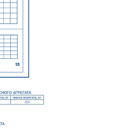
НОГО АГРЕГАТА
са, кг
масса агрегата, кг
204
ТА