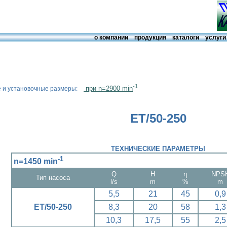
о компании
продукция
каталоги
услуги
-1
при n=2900 min
е и установочные размеры:
ЕТ/50-250
ТЕХНИЧЕСКИЕ ПАРАМЕТРЫ
-1
n=1450 min
Q
H
η
NPS
Тип насоса
l/s
m
%
m
5,5
21
45
0,9
ЕТ/50-250
8,3
20
58
1,3
10,3
17,5
55
2,5