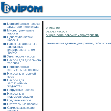
Центробежные насосы
двухстороннего входа
описание
Многоступенчатые
разрез насоса
насосы
общее поле рабочих характеристик
Одноступенчатые
насосы
технические данные, диаграммы, габаритны
Насосные агрегаты с
дизельным
электродвигателем
'ВАМО'
Химические насосы
Насосы для дизельного
топлива
Центробежные
вертикальные насосы
Насосы для горячей
воды
Насосы для
загрязненных
жидкостей
Погружные насосы
Насосы для
гидромелиорации
Судовые насосы
Питательные насосы
Самовсасывающие
насосы