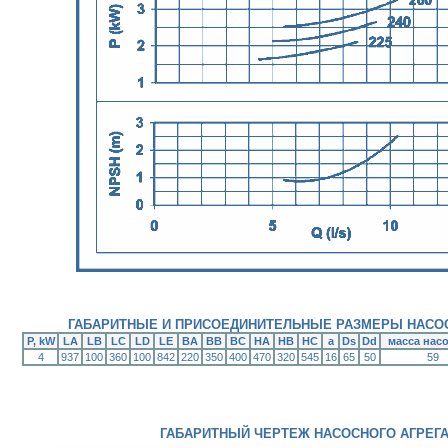
ГАБАРИТНЫЕ И ПРИСОЕДИНИТЕЛЬНЫЕ РАЗМЕРЫ НАСОС
P, kW
LA
LB
LC
LD
LE
BA
BB
BC
HA
HB
HC
a
Ds
Dd
масса насо
4
937
100
360
100
842
220
350
400
470
320
545
16
65
50
59
ГАБАРИТНЫЙ ЧЕРТЕЖ НАСОСНОГО АГРЕГА