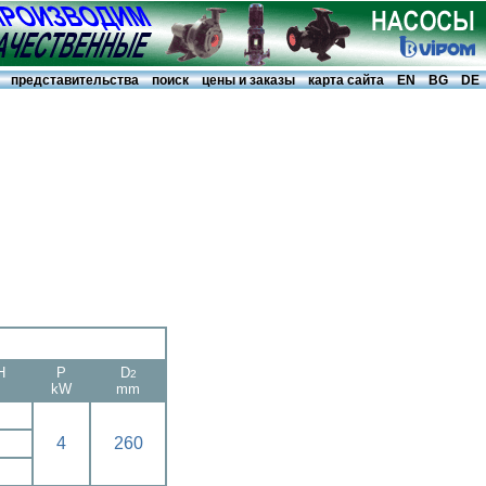
представительства
поиск
цены и заказы
карта сайта
EN
BG
DE
H
P
D
2
kW
mm
4
260