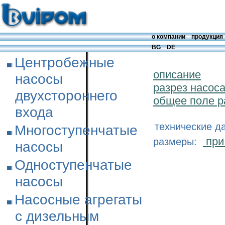
о компании
продукция
BG
DE
Центробежные
описание
насосы
разрез насос
двухстороннего
общее поле р
входа
технические д
Многоступенчатые
при
размеры:
насосы
Одноступенчатые
насосы
Насосные агрегаты
с дизельным