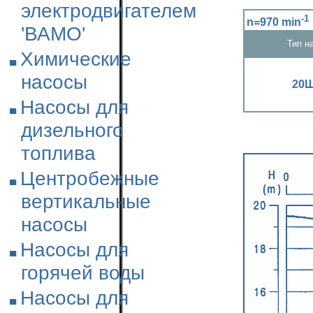
электродвигателем
-1
n=970 min
'ВАМО'
Тип н
Химические
насосы
20
Насосы для
дизельного
топлива
Центробежные
вертикальные
насосы
Насосы для
горячей воды
Насосы для