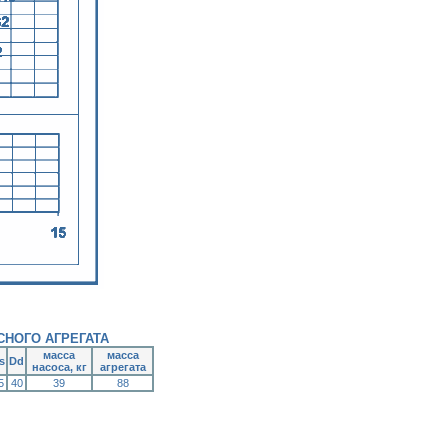
НОГО АГРЕГАТА
масса
масса
s
Dd
насоса, кг
агрегата
5
40
39
88