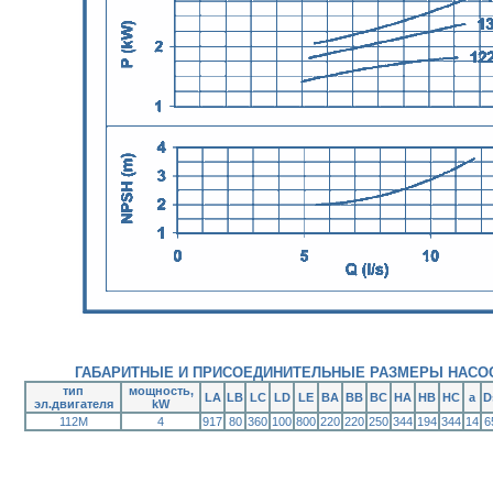
ГАБАРИТНЫЕ И ПРИСОЕДИНИТЕЛЬНЫЕ РАЗМЕРЫ НАСОС
тип
мощность,
LA
LB
LC
LD
LE
BA
BB
BC
HA
HB
HC
a
D
эл.двигателя
kW
112M
4
917
80
360
100
800
220
220
250
344
194
344
14
6