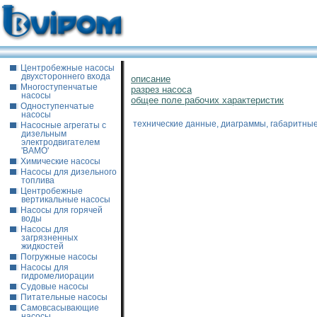
Центробежные насосы
двухстороннего входа
описание
Многоступенчатые
разрез насоса
насосы
общее поле рабочих характеристик
Одноступенчатые
насосы
технические данные, диаграммы, габаритны
Насосные агрегаты с
дизельным
электродвигателем
'ВАМО'
Химические насосы
Насосы для дизельного
топлива
Центробежные
вертикальные насосы
Насосы для горячей
воды
Насосы для
загрязненных
жидкостей
Погружные насосы
Насосы для
гидромелиорации
Судовые насосы
Питательные насосы
Самовсасывающие
насосы