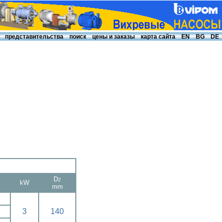
представительства
поиск
цены и заказы
карта сайта
EN
BG
DE
D
2
kW
mm
3
140