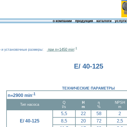
о компании
продукция
каталоги
услуги
-1
при n=1450 min
е и установочные размеры:
Е/ 40-125
ТЕХНИЧЕСКИЕ ПАРАМЕТРЫ
-1
n=2900 min
Q
H
η
NPSH
Тип насоса
l/s
m
%
m
5,5
22
58
2
Е/ 40-125
8,5
20
72
2,5