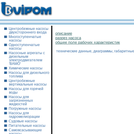
Центробежные насосы
двухстороннего входа
описание
Многоступенчатые
разрез насоса
насосы
общее поле рабочих характеристик
Одноступенчатые
насосы
технические данные, диаграммы, габаритны
Насосные агрегаты с
дизельным
электродвигателем
'ВАМО'
Химические насосы
Насосы для дизельного
топлива
Центробежные
вертикальные насосы
Насосы для горячей
воды
Насосы для
загрязненных
жидкостей
Погружные насосы
Насосы для
гидромелиорации
Судовые насосы
Питательные насосы
Самовсасывающие
насосы