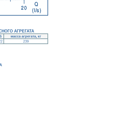
НОГО АГРЕГАТА
S
масса агрегата, кг
22
239
А