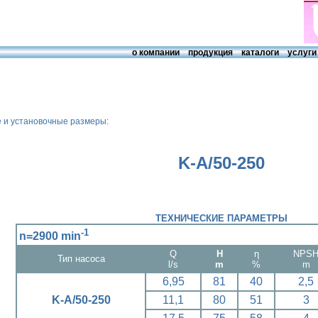
о компании
продукция
каталоги
услуги
е и установочные размеры:
K-A/50-250
ТЕХНИЧЕСКИЕ ПАРАМЕТРЫ
-1
n=2900 min
Q
H
η
NPS
Тип насоса
l/s
m
%
m
6,95
81
40
2,5
K-A/50-250
11,1
80
51
3