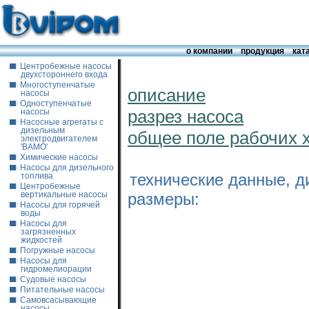
о компании
продукция
кат
Центробежные насосы
двухстороннего входа
Многоступенчатые
описание
насосы
Одноступенчатые
разрез насоса
насосы
Насосные агрегаты с
дизельным
общее поле рабочих 
электродвигателем
'ВАМО'
Химические насосы
Насосы для дизельного
технические данные, д
топлива
Центробежные
размеры:
вертикальные насосы
Насосы для горячей
воды
Насосы для
загрязненных
жидкостей
Погружные насосы
Насосы для
гидромелиорации
Судовые насосы
Питательные насосы
Самовсасывающие
насосы