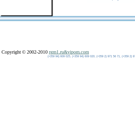
Copyright © 2002-2010
rgm1.ru&vipom.com
(+359 94) 609 025, (+359 94) 609 020, (+359 2) 971 56 71, (+359 2) 9