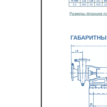
P, kW
LA
LB
LC
B
5,5
884
90
600
12
Размеры фланцев по
ГАБАРИТНЫ