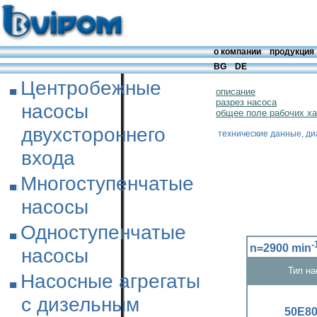
о компании
продукция
BG
DE
Центробежные
описание
разрез насоса
насосы
общее поле рабочих ха
двухстороннего
технические данные, ди
входа
Многоступенчатые
насосы
Одноступенчатые
-
n=2900 min
насосы
Тип на
Насосные агрегаты
с дизельным
50Е8