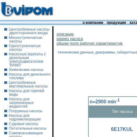
о компании
продукция
кат
Центробежные насосы
двухстороннего входа
описание
Многоступенчатые
разрез насоса
насосы
общее поле рабочих характеристик
Одноступенчатые
насосы
технические данные, диаграммы, габаритны
Насосные агрегаты с
дизельным
электродвигателем
'ВАМО'
Химические насосы
Насосы для дизельного
топлива
Центробежные
вертикальные насосы
Насосы для горячей
воды
Насосы для
-1
n=2900 min
загрязненных
жидкостей
Тип насоса
Погружные насосы
Насосы для
гидромелиорации
Судовые насосы
6E17KUL
Питательные насосы
Самовсасывающие
насосы