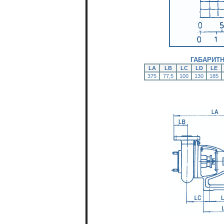
ГАБАРИТ
LA
LB
LC
LD
LE
375
77,5
100
130
185