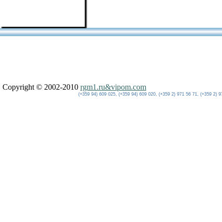
Copyright © 2002-2010
rgm1.ru&vipom.com
(+359 94) 609 025, (+359 94) 609 020, (+359 2) 971 56 71, (+359 2) 9