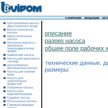
о компании
продукция
кат
Центробежные насосы
двухстороннего входа
Многоступенчатые
описание
насосы
Одноступенчатые
разрез насоса
насосы
Насосные агрегаты с
дизельным
общее поле рабочих 
электродвигателем
'ВАМО'
Химические насосы
Насосы для дизельного
технические данные, д
топлива
Центробежные
размеры:
вертикальные насосы
Насосы для горячей
воды
Насосы для
загрязненных
жидкостей
Погружные насосы
Насосы для
гидромелиорации
Судовые насосы
Питательные насосы
Самовсасывающие
насосы