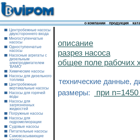
о компании
продукция
кат
Центробежные насосы
двухстороннего входа
Многоступенчатые
описание
насосы
Одноступенчатые
разрез насоса
насосы
Насосные агрегаты с
дизельным
общее поле рабочих 
электродвигателем
'ВАМО'
Химические насосы
Насосы для дизельного
технические данные, д
топлива
Центробежные
вертикальные насосы
при n=1450
размеры:
Насосы для горячей
воды
Насосы для
загрязненных
жидкостей
Погружные насосы
Насосы для
гидромелиорации
Судовые насосы
Питательные насосы
Самовсасывающие
насосы