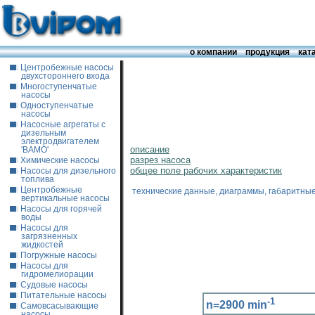
о компании
продукция
кат
Центробежные насосы
двухстороннего входа
Многоступенчатые
насосы
Одноступенчатые
насосы
Насосные агрегаты с
дизельным
электродвигателем
описание
'ВАМО'
разрез насоса
Химические насосы
общее поле рабочих характеристик
Насосы для дизельного
топлива
Центробежные
технические данные, диаграммы, габаритны
вертикальные насосы
Насосы для горячей
воды
Насосы для
загрязненных
жидкостей
Погружные насосы
Насосы для
гидромелиорации
Судовые насосы
Питательные насосы
-1
n=2900 min
Самовсасывающие
насосы