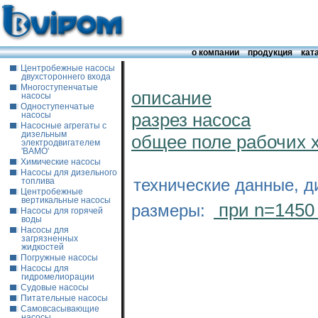
о компании
продукция
кат
Центробежные насосы
двухстороннего входа
Многоступенчатые
описание
насосы
Одноступенчатые
разрез насоса
насосы
Насосные агрегаты с
дизельным
общее поле рабочих 
электродвигателем
'ВАМО'
Химические насосы
Насосы для дизельного
технические данные, д
топлива
Центробежные
вертикальные насосы
при n=1450
размеры:
Насосы для горячей
воды
Насосы для
загрязненных
жидкостей
Погружные насосы
Насосы для
гидромелиорации
Судовые насосы
Питательные насосы
Самовсасывающие
насосы