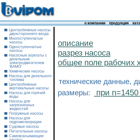
о компании
продукция
кат
Центробежные насосы
двухстороннего входа
Многоступенчатые
описание
насосы
Одноступенчатые
разрез насоса
насосы
Насосные агрегаты с
дизельным
общее поле рабочих 
электродвигателем
'ВАМО'
Химические насосы
Насосы для дизельного
технические данные, д
топлива
Центробежные
вертикальные насосы
при n=1450
размеры:
Насосы для горячей
воды
Насосы для
загрязненных
жидкостей
Погружные насосы
Насосы для
гидромелиорации
Судовые насосы
Питательные насосы
Самовсасывающие
насосы