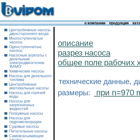
о компании
продукция
кат
Центробежные насосы
двухстороннего входа
Многоступенчатые
описание
насосы
Одноступенчатые
разрез насоса
насосы
Насосные агрегаты с
дизельным
общее поле рабочих 
электродвигателем
'ВАМО'
Химические насосы
Насосы для дизельного
технические данные, д
топлива
Центробежные
вертикальные насосы
при n=970 
размеры:
Насосы для горячей
воды
Насосы для
загрязненных
жидкостей
Погружные насосы
Насосы для
гидромелиорации
Судовые насосы
Питательные насосы
Самовсасывающие
насосы