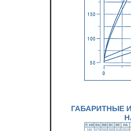
ГАБАРИТНЫЕ 
Н
P, kW
BA
BB
BC
BE
HA
160
975
550
300
310
2810