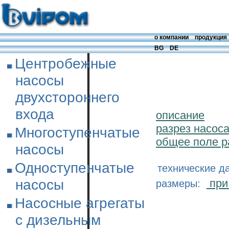
о компании
продукция
BG
DE
Центробежные
насосы
двухстороннего
входа
описание
разрез насос
Многоступенчатые
общее поле р
насосы
Одноступенчатые
технические д
насосы
при
размеры:
Насосные агрегаты
с дизельным