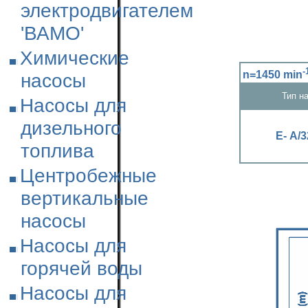
электродвигателем
'ВАМО'
Химические
-
n=1450 min
насосы
Тип н
Насосы для
дизельного
Е- А/3
топлива
Центробежные
вертикальные
насосы
Насосы для
горячей воды
Насосы для