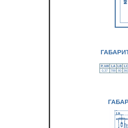
ГАБАРИ
P, kW
LA
LB
L
0,37
788
80
36
ГАБА