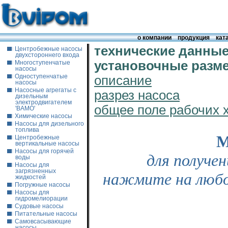
о компании
продукция
кат
технические данные
Центробежные насосы
двухстороннего входа
установочные разм
Многоступенчатые
насосы
Одноступенчатые
описание
насосы
Насосные агрегаты с
разрез насоса
дизельным
электродвигателем
общее поле рабочих 
'ВАМО'
Химические насосы
Насосы для дизельного
топлива
М
Центробежные
вертикальные насосы
Насосы для горячей
для получе
воды
Насосы для
загрязненных
нажмите на любо
жидкостей
Погружные насосы
Насосы для
гидромелиорации
Судовые насосы
Питательные насосы
Самовсасывающие
насосы