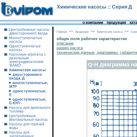
Химические насосы :: Серия Д
о компании
продукция
кат
Центробежные насосы
>>
>>
>>
Главная
Продукция
Химические насосы
Сери
двухстороннего входа
Многоступенчатые
общее поле рабочих характеристик
насосы
описание
Одноступенчатые
разрез насоса
насосы
технические данные, диаграммы, габарит
Насосные агрегаты с
дизельным
электродвигателем
Q-H диаграмма на
'ВАМО'
Химические насосы
двухстороннего
входа, Д
многоступенчатые,
МТР
одноступенчатые,
Е
одноступенчатые,
Е-КУЛ
Насосы для дизельного
топлива
Центробежные
вертикальные насосы
Насосы для горячей
воды
Насосы для
загрязненных