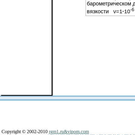
барометрическом д
-6
вязкости ν=1
·
10
Copyright © 2002-2010
rgm1.ru&vipom.com