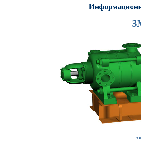
Информацион
3
за